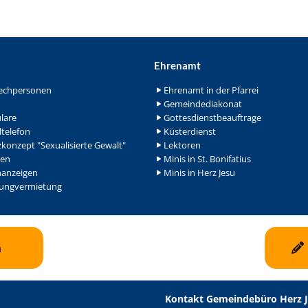
Ehrenamt
echpersonen
Ehrenamt in der Pfarrei
Gemeindediakonat
lare
Gottesdienstbeauftrage
ltelefon
Küsterdienst
konzept "Sexualisierte Gewalt"
Lektoren
en
Minis in St. Bonifatius
nanzeigen
Minis in Herz Jesu
ngvermietung
n
Kontakt Gemeindebüro Herz 