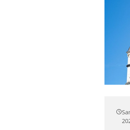
Sa
202