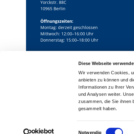
Yorckstr. 88C
10965 Berlin
Öffnungszeiten:
Montag: derzeit geschlossen
Mittwoch: 12:00–16:00 Uhr
Donnerstag: 15:00–18:00 Uhr
Diese Webseite verwende
Kath. Kirchengemeinde Pfarrei Bernha

Wir verwenden Cookies, um
anbieten zu können und di
Informationen zu Ihrer Ve
und Analysen weiter. Unse
zusammen, die Sie ihnen b
gesammelt haben.
E
Notwendig