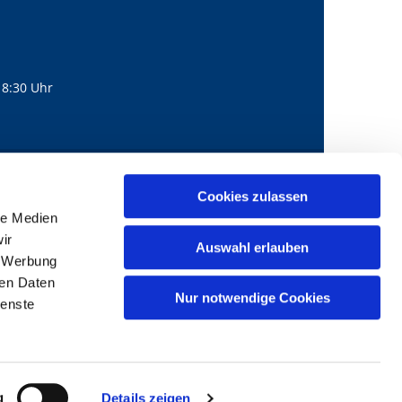
18:30 Uhr
560
mail@bernhard-lichtenberg.berlin
Cookies zulassen

le Medien
ir
Auswahl erlauben
, Werbung
ren Daten
Nur notwendige Cookies
ienste
g
Details zeigen