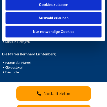
u
Cookies zulassen
Ehrenamt
s
Ehrenamt in der Pfarrei
w
Gemeindediakonat
Auswahl erlauben
a
Gottesdienstbeauftrage
h
Küsterdienst
l
Nur notwendige Cookies
Lektoren
Minis in St. Bonifatius
Minis in Herz Jesu
Die Pfarrei Bernhard Lichtenberg
Patron der Pfarrei
Citypastoral
Friedhöfe
Notfalltelefon