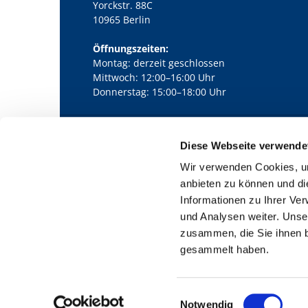
Yorckstr. 88C
10965 Berlin
Öffnungszeiten:
Montag: derzeit geschlossen
Mittwoch: 12:00–16:00 Uhr
Donnerstag: 15:00–18:00 Uhr
Diese Webseite verwende
Kath. Kirchengemeinde Pfarrei Bernha

Wir verwenden Cookies, um
anbieten zu können und di
Informationen zu Ihrer Ve
und Analysen weiter. Unse
zusammen, die Sie ihnen b
gesammelt haben.
E
Notwendig