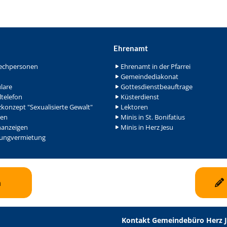
Ehrenamt
echpersonen
Ehrenamt in der Pfarrei
Gemeindediakonat
lare
Gottesdienstbeauftrage
ltelefon
Küsterdienst
konzept "Sexualisierte Gewalt"
Lektoren
en
Minis in St. Bonifatius
nanzeigen
Minis in Herz Jesu
ngvermietung
n
Kontakt Gemeindebüro Herz 