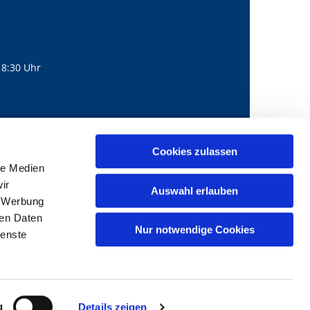
18:30 Uhr
560
mail@bernhard-lichtenberg.berlin
Cookies zulassen

le Medien
ir
Auswahl erlauben
, Werbung
ren Daten
Nur notwendige Cookies
ienste
g
Details zeigen