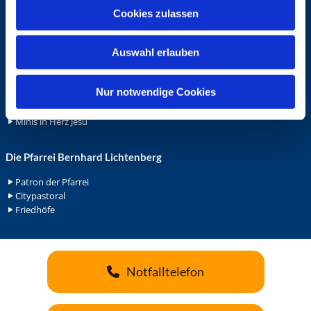
u
Cookies zulassen
Ehrenamt
s
Ehrenamt in der Pfarrei
w
Gemeindediakonat
Auswahl erlauben
a
Gottesdienstbeauftrage
h
Küsterdienst
l
Nur notwendige Cookies
Lektoren
Minis in St. Bonifatius
Minis in Herz Jesu
Die Pfarrei Bernhard Lichtenberg
Patron der Pfarrei
Citypastoral
Friedhöfe
Notfalltelefon