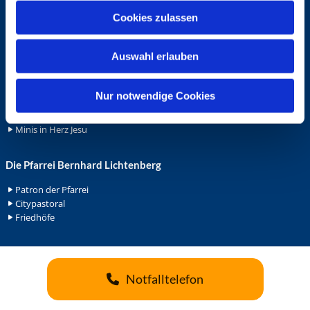
u
Cookies zulassen
Ehrenamt
s
w
Ehrenamt in der Pfarrei
Auswahl erlauben
a
Gemeindediakonat
Gottesdienstbeauftrage
h
Küsterdienst
l
Nur notwendige Cookies
Lektoren
Minis in St. Bonifatius
Minis in Herz Jesu
Die Pfarrei Bernhard Lichtenberg
Patron der Pfarrei
Citypastoral
Friedhöfe
Notfalltelefon