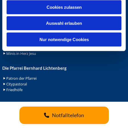
u
Cookies zulassen
Ehrenamt
s
w
Ehrenamt in der Pfarrei
Auswahl erlauben
a
Gemeindediakonat
Gottesdienstbeauftrage
h
Küsterdienst
l
Nur notwendige Cookies
Lektoren
Minis in St. Bonifatius
Minis in Herz Jesu
Die Pfarrei Bernhard Lichtenberg
Patron der Pfarrei
Citypastoral
Friedhöfe
Notfalltelefon