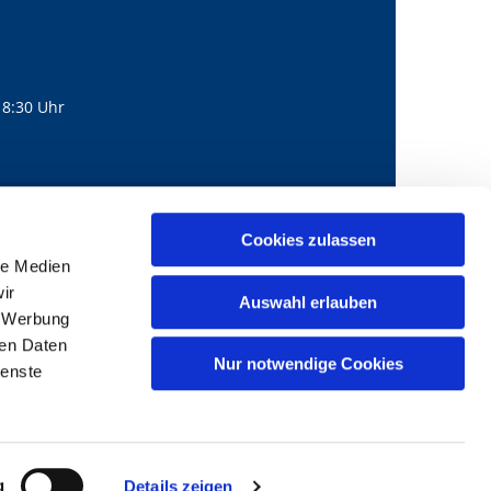
18:30 Uhr
560
mail@bernhard-lichtenberg.berlin
Cookies zulassen

le Medien
ir
Auswahl erlauben
, Werbung
ren Daten
Nur notwendige Cookies
ienste
g
Details zeigen