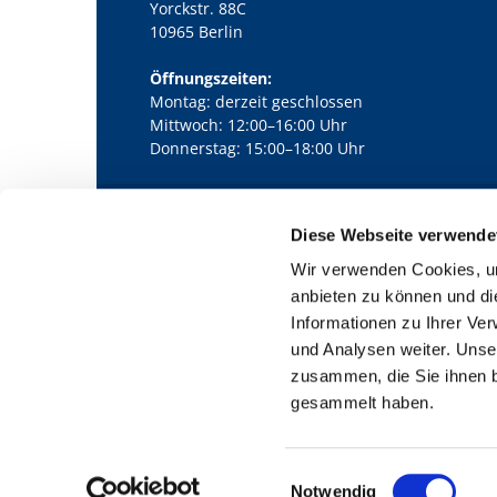
Yorckstr. 88C
10965 Berlin
Öffnungszeiten:
Montag: derzeit geschlossen
Mittwoch: 12:00–16:00 Uhr
Donnerstag: 15:00–18:00 Uhr
Diese Webseite verwende
Kath. Kirchengemeinde Pfarrei Bernha

Wir verwenden Cookies, um
anbieten zu können und di
Informationen zu Ihrer Ve
und Analysen weiter. Unse
zusammen, die Sie ihnen b
gesammelt haben.
E
Notwendig