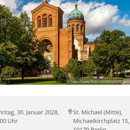
© https://www.flickr.com/photos/lt_pa
ntag, 30. Januar 2028,
St. Michael (Mitte),
:00 Uhr
Michaelkirchplatz 15,
10179 Berlin