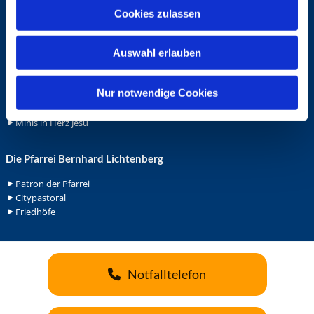
u
Ehrenamt
Cookies zulassen
s
Ehrenamt in der Pfarrei
w
Gemeindediakonat
Auswahl erlauben
a
Gottesdienstbeauftrage
h
Küsterdienst
l
Nur notwendige Cookies
Lektoren
Minis in St. Bonifatius
Minis in Herz Jesu
Die Pfarrei Bernhard Lichtenberg
Patron der Pfarrei
Citypastoral
Friedhöfe
Notfalltelefon