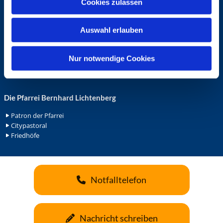
Cookies zulassen
s
Ehrenamt in der Pfarrei
w
Gemeindediakonat
Auswahl erlauben
Gottesdienstbeauftrage
a
Küsterdienst
h
Lektoren
l
Nur notwendige Cookies
Minis in St. Bonifatius
Minis in Herz Jesu
Die Pfarrei Bernhard Lichtenberg
Patron der Pfarrei
Citypastoral
Friedhöfe
Notfalltelefon
Nachricht schreiben