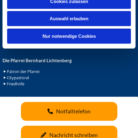
Cookies zulassen
s
Ehrenamt in der Pfarrei
w
Gemeindediakonat
Auswahl erlauben
Gottesdienstbeauftrage
a
Küsterdienst
h
Lektoren
l
Nur notwendige Cookies
Minis in St. Bonifatius
Minis in Herz Jesu
Die Pfarrei Bernhard Lichtenberg
Patron der Pfarrei
Citypastoral
Friedhöfe
Notfalltelefon
Nachricht schreiben