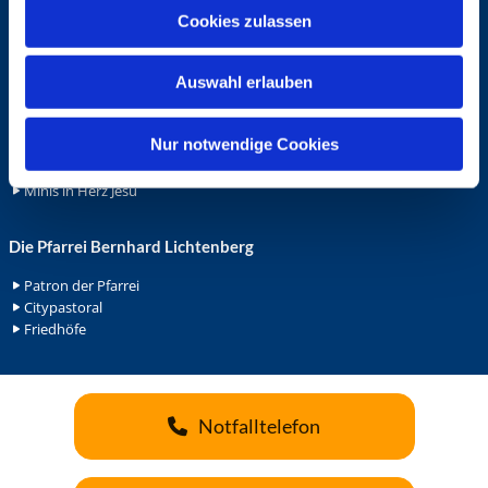
u
Cookies zulassen
Ehrenamt
s
Ehrenamt in der Pfarrei
w
Gemeindediakonat
Auswahl erlauben
a
Gottesdienstbeauftrage
h
Küsterdienst
l
Nur notwendige Cookies
Lektoren
Minis in St. Bonifatius
Minis in Herz Jesu
Die Pfarrei Bernhard Lichtenberg
Patron der Pfarrei
Citypastoral
Friedhöfe
Notfalltelefon