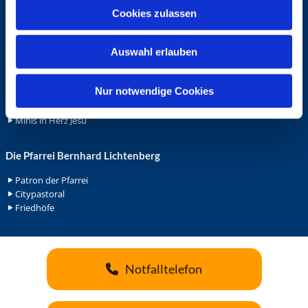
u
Ehrenamt
Cookies zulassen
s
Ehrenamt in der Pfarrei
w
Gemeindediakonat
Auswahl erlauben
a
Gottesdienstbeauftrage
h
Küsterdienst
l
Nur notwendige Cookies
Lektoren
Minis in St. Bonifatius
Minis in Herz Jesu
Die Pfarrei Bernhard Lichtenberg
Patron der Pfarrei
Citypastoral
Friedhöfe
Notfalltelefon