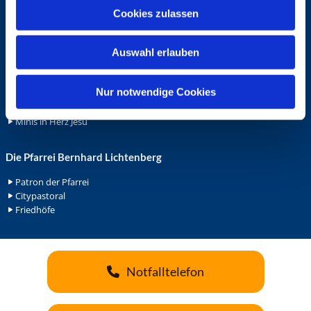
u
Ehrenamt
Cookies zulassen
s
Ehrenamt in der Pfarrei
w
Gemeindediakonat
Auswahl erlauben
a
Gottesdienstbeauftrage
h
Küsterdienst
l
Nur notwendige Cookies
Lektoren
Minis in St. Bonifatius
Minis in Herz Jesu
Die Pfarrei Bernhard Lichtenberg
Patron der Pfarrei
Citypastoral
Friedhöfe
Notfalltelefon