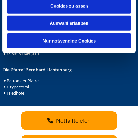
u
Ehrenamt
Cookies zulassen
s
Ehrenamt in der Pfarrei
w
Gemeindediakonat
Auswahl erlauben
a
Gottesdienstbeauftrage
h
Küsterdienst
l
Nur notwendige Cookies
Lektoren
Minis in St. Bonifatius
Minis in Herz Jesu
Die Pfarrei Bernhard Lichtenberg
Patron der Pfarrei
Citypastoral
Friedhöfe
Notfalltelefon