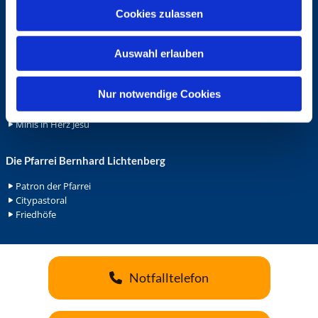
u
Ehrenamt
Cookies zulassen
s
Ehrenamt in der Pfarrei
w
Gemeindediakonat
Auswahl erlauben
a
Gottesdienstbeauftrage
h
Küsterdienst
l
Nur notwendige Cookies
Lektoren
Minis in St. Bonifatius
Minis in Herz Jesu
Die Pfarrei Bernhard Lichtenberg
Patron der Pfarrei
Citypastoral
Friedhöfe
Notfalltelefon