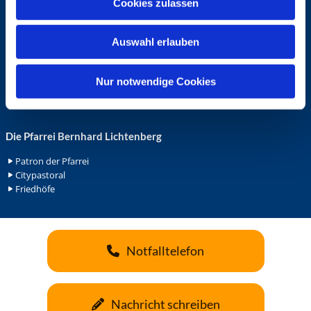
Cookies zulassen
s
Ehrenamt in der Pfarrei
w
Gemeindediakonat
Auswahl erlauben
Gottesdienstbeauftrage
a
Küsterdienst
h
Lektoren
l
Nur notwendige Cookies
Minis in St. Bonifatius
Minis in Herz Jesu
Die Pfarrei Bernhard Lichtenberg
Patron der Pfarrei
Citypastoral
Friedhöfe
Notfalltelefon
Nachricht schreiben