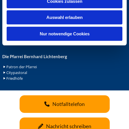
Cookies zulassen
s
Ehrenamt in der Pfarrei
w
Gemeindediakonat
Auswahl erlauben
Gottesdienstbeauftrage
a
Küsterdienst
h
Lektoren
l
Nur notwendige Cookies
Minis in St. Bonifatius
Minis in Herz Jesu
Die Pfarrei Bernhard Lichtenberg
Patron der Pfarrei
Citypastoral
Friedhöfe
Notfalltelefon
Nachricht schreiben