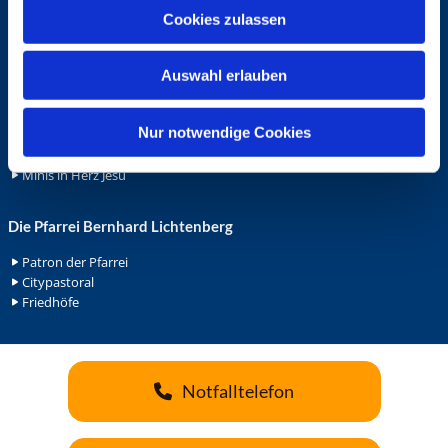
u
Ehrenamt
Cookies zulassen
s
Ehrenamt in der Pfarrei
w
Gemeindediakonat
Auswahl erlauben
a
Gottesdienstbeauftrage
h
Küsterdienst
l
Nur notwendige Cookies
Lektoren
Minis in St. Bonifatius
Minis in Herz Jesu
Die Pfarrei Bernhard Lichtenberg
Patron der Pfarrei
Citypastoral
Friedhöfe
Notfalltelefon