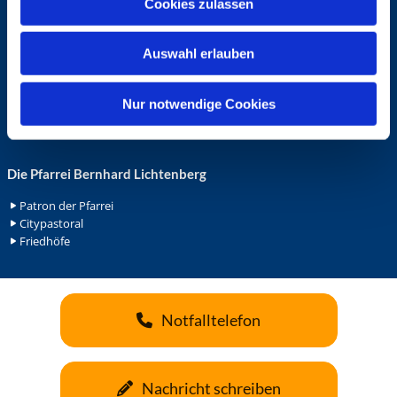
Cookies zulassen
s
Ehrenamt in der Pfarrei
w
Gemeindediakonat
Auswahl erlauben
Gottesdienstbeauftrage
a
Küsterdienst
h
Lektoren
l
Nur notwendige Cookies
Minis in St. Bonifatius
Minis in Herz Jesu
Die Pfarrei Bernhard Lichtenberg
Patron der Pfarrei
Citypastoral
Friedhöfe
Notfalltelefon
Nachricht schreiben