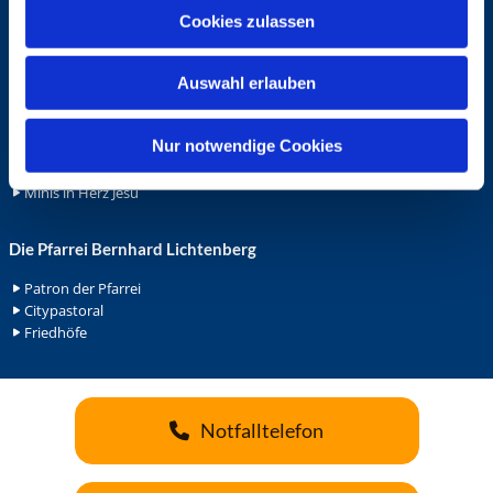
u
Cookies zulassen
Ehrenamt
s
Ehrenamt in der Pfarrei
w
Gemeindediakonat
Auswahl erlauben
a
Gottesdienstbeauftrage
h
Küsterdienst
l
Nur notwendige Cookies
Lektoren
Minis in St. Bonifatius
Minis in Herz Jesu
Die Pfarrei Bernhard Lichtenberg
Patron der Pfarrei
Citypastoral
Friedhöfe
Notfalltelefon