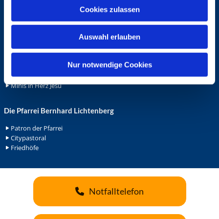
u
Cookies zulassen
Ehrenamt
s
Ehrenamt in der Pfarrei
w
Gemeindediakonat
Auswahl erlauben
a
Gottesdienstbeauftrage
h
Küsterdienst
l
Nur notwendige Cookies
Lektoren
Minis in St. Bonifatius
Minis in Herz Jesu
Die Pfarrei Bernhard Lichtenberg
Patron der Pfarrei
Citypastoral
Friedhöfe
Notfalltelefon