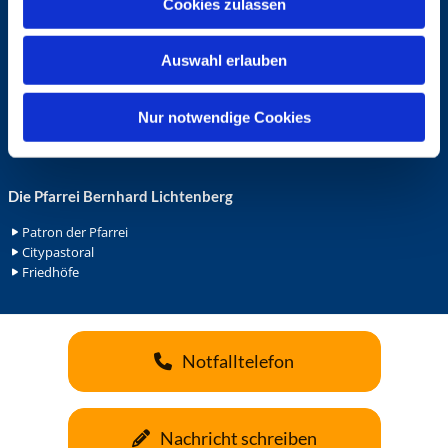
Cookies zulassen
s
Ehrenamt in der Pfarrei
w
Gemeindediakonat
Auswahl erlauben
a
Gottesdienstbeauftrage
Küsterdienst
h
Lektoren
l
Nur notwendige Cookies
Minis in St. Bonifatius
Minis in Herz Jesu
Die Pfarrei Bernhard Lichtenberg
Patron der Pfarrei
Citypastoral
Friedhöfe
Notfalltelefon
Nachricht schreiben