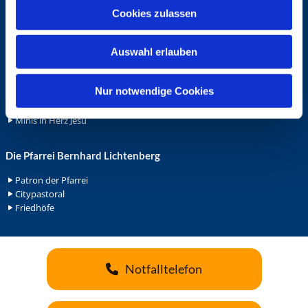
u
Cookies zulassen
Ehrenamt
s
Ehrenamt in der Pfarrei
w
Gemeindediakonat
Auswahl erlauben
a
Gottesdienstbeauftrage
h
Küsterdienst
l
Nur notwendige Cookies
Lektoren
Minis in St. Bonifatius
Minis in Herz Jesu
Die Pfarrei Bernhard Lichtenberg
Patron der Pfarrei
Citypastoral
Friedhöfe
Notfalltelefon