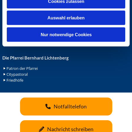
Cookies zulassen
s
Ehrenamt in der Pfarrei
w
Gemeindediakonat
Auswahl erlauben
a
Gottesdienstbeauftrage
Küsterdienst
h
Lektoren
l
Nur notwendige Cookies
Minis in St. Bonifatius
Minis in Herz Jesu
Die Pfarrei Bernhard Lichtenberg
Patron der Pfarrei
Citypastoral
Friedhöfe
Notfalltelefon
Nachricht schreiben