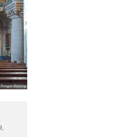
 Ansgar Koreng
9,