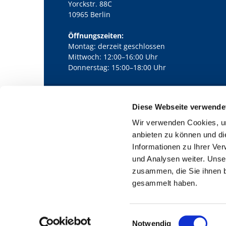
Yorckstr. 88C
10965 Berlin
Öffnungszeiten:
Montag: derzeit geschlossen
Mittwoch: 12:00–16:00 Uhr
Donnerstag: 15:00–18:00 Uhr
Diese Webseite verwende
Kath. Kirchengemeinde Pfarrei Bernha

Wir verwenden Cookies, um
anbieten zu können und di
Informationen zu Ihrer Ve
und Analysen weiter. Unse
zusammen, die Sie ihnen b
gesammelt haben.
E
Notwendig