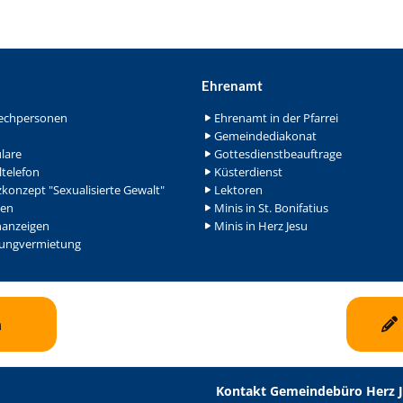
Ehrenamt
echpersonen
Ehrenamt in der Pfarrei
Gemeindediakonat
lare
Gottesdienstbeauftrage
ltelefon
Küsterdienst
konzept "Sexualisierte Gewalt"
Lektoren
en
Minis in St. Bonifatius
nanzeigen
Minis in Herz Jesu
ngvermietung
n
Kontakt Gemeindebüro Herz 