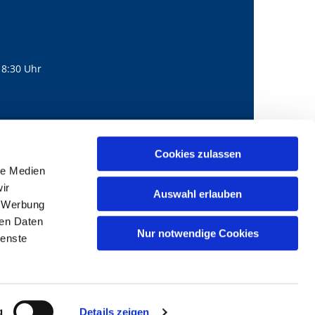
18:30 Uhr
560
mail@bernhard-lichtenberg.berlin
Cookies zulassen

le Medien
ir
Auswahl erlauben
, Werbung
ren Daten
Nur notwendige Cookies
ienste
g
Details zeigen