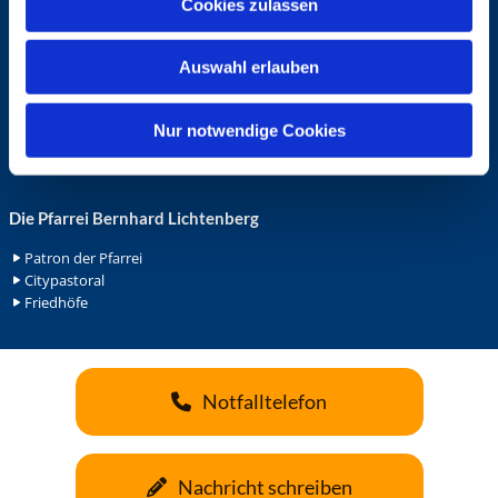
Cookies zulassen
s
Ehrenamt in der Pfarrei
w
Gemeindediakonat
Auswahl erlauben
a
Gottesdienstbeauftrage
Küsterdienst
h
Lektoren
l
Nur notwendige Cookies
Minis in St. Bonifatius
Minis in Herz Jesu
Die Pfarrei Bernhard Lichtenberg
Patron der Pfarrei
Citypastoral
Friedhöfe
Notfalltelefon
Nachricht schreiben