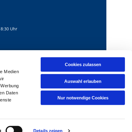
18:30 Uhr
560
mail@bernhard-lichtenberg.berlin
Cookies zulassen

le Medien
ir
Auswahl erlauben
, Werbung
ren Daten
Nur notwendige Cookies
ienste
g
Details zeigen