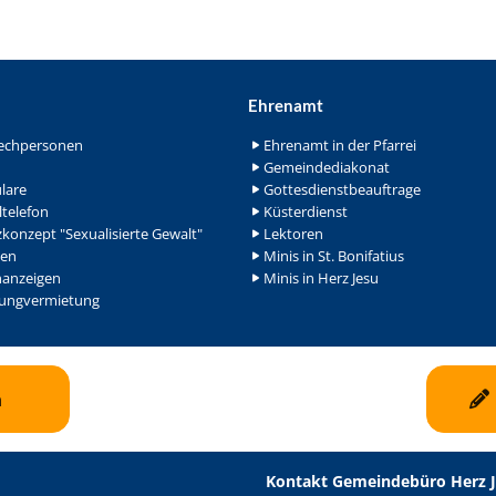
Ehrenamt
echpersonen
Ehrenamt in der Pfarrei
Gemeindediakonat
lare
Gottesdienstbeauftrage
ltelefon
Küsterdienst
konzept "Sexualisierte Gewalt"
Lektoren
en
Minis in St. Bonifatius
nanzeigen
Minis in Herz Jesu
ngvermietung
n
Kontakt Gemeindebüro Herz 