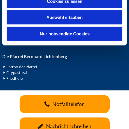
Cookies zulassen
s
Ehrenamt in der Pfarrei
w
Gemeindediakonat
Auswahl erlauben
a
Gottesdienstbeauftrage
Küsterdienst
h
Lektoren
l
Nur notwendige Cookies
Minis in St. Bonifatius
Minis in Herz Jesu
Die Pfarrei Bernhard Lichtenberg
Patron der Pfarrei
Citypastoral
Friedhöfe
Notfalltelefon
Nachricht schreiben