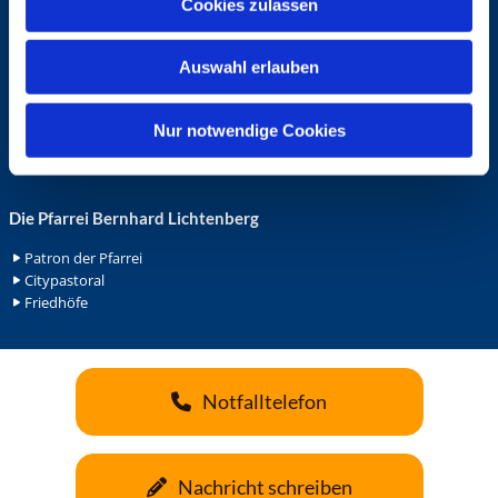
Cookies zulassen
s
Ehrenamt in der Pfarrei
w
Gemeindediakonat
Auswahl erlauben
a
Gottesdienstbeauftrage
Küsterdienst
h
Lektoren
l
Nur notwendige Cookies
Minis in St. Bonifatius
Minis in Herz Jesu
Die Pfarrei Bernhard Lichtenberg
Patron der Pfarrei
Citypastoral
Friedhöfe
Notfalltelefon
Nachricht schreiben