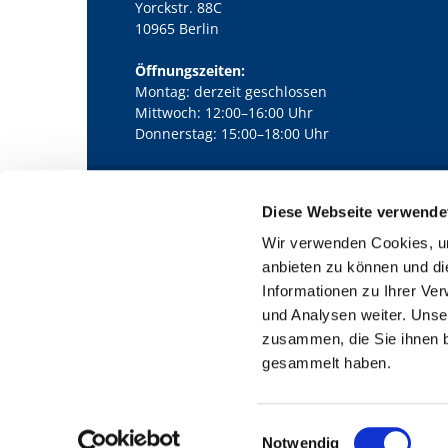
Yorckstr. 88C
10965 Berlin
Öffnungszeiten:
Montag: derzeit geschlossen
Mittwoch: 12:00–16:00 Uhr
Donnerstag: 15:00–18:00 Uhr
Diese Webseite verwende
Kath. Kirchengemeinde Pfarrei Bernha

Wir verwenden Cookies, um
anbieten zu können und di
Informationen zu Ihrer Ve
und Analysen weiter. Unse
zusammen, die Sie ihnen b
gesammelt haben.
E
Notwendig