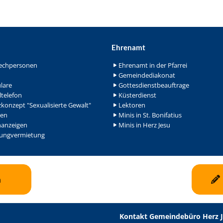
Ehrenamt
echpersonen
Ehrenamt in der Pfarrei
Gemeindediakonat
lare
Gottesdienstbeauftrage
ltelefon
Küsterdienst
konzept "Sexualisierte Gewalt"
Lektoren
en
Minis in St. Bonifatius
nanzeigen
Minis in Herz Jesu
ngvermietung
n
Kontakt Gemeindebüro Herz 