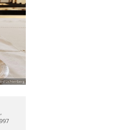
ard Lichtenberg
,
0997