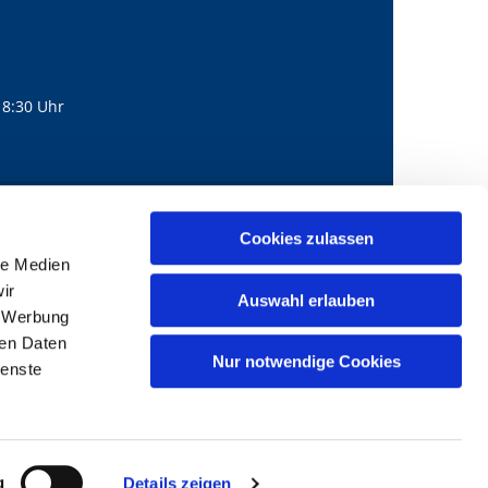
18:30 Uhr
560
mail@bernhard-lichtenberg.berlin
Cookies zulassen

le Medien
ir
Auswahl erlauben
, Werbung
ren Daten
Nur notwendige Cookies
ienste
g
Details zeigen