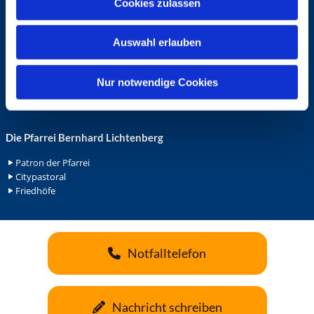
Cookies zulassen
s
Ehrenamt in der Pfarrei
w
Gemeindediakonat
Auswahl erlauben
a
Gottesdienstbeauftrage
Küsterdienst
h
Lektoren
l
Nur notwendige Cookies
Minis in St. Bonifatius
Minis in Herz Jesu
Die Pfarrei Bernhard Lichtenberg
Patron der Pfarrei
Citypastoral
Friedhöfe
Notfalltelefon
Nachricht schreiben