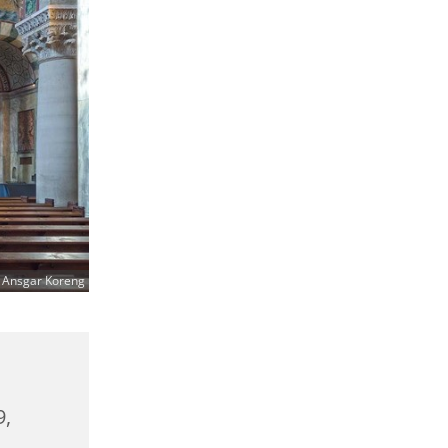
 Ansgar Koreng
9,