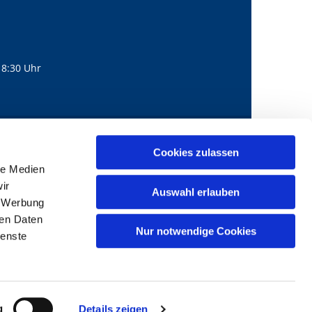
18:30 Uhr
560
mail@bernhard-lichtenberg.berlin
Cookies zulassen

le Medien
ir
Auswahl erlauben
, Werbung
ren Daten
Nur notwendige Cookies
ienste
g
Details zeigen