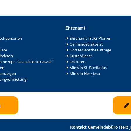
Ehrenamt
echpersonen
Ehrenamt in der Pfarrei
Gemeindediakonat
lare
Gottesdienstbeauftrage
ltelefon
Küsterdienst
konzept "Sexualisierte Gewalt"
Lektoren
en
Minis in St. Bonifatius
nanzeigen
Minis in Herz Jesu
ngvermietung
n
Kontakt Gemeindebüro Herz 