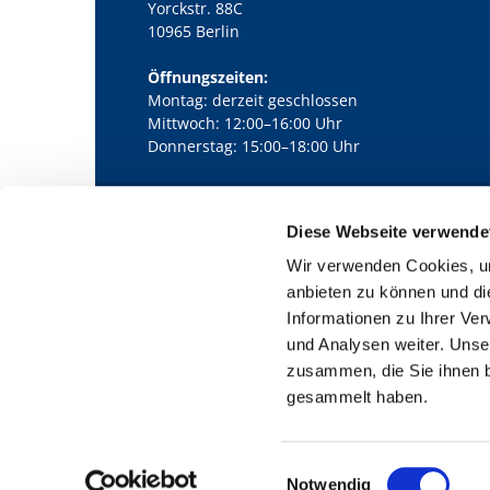
Yorckstr. 88C
10965 Berlin
Öffnungszeiten:
Montag: derzeit geschlossen
Mittwoch: 12:00–16:00 Uhr
Donnerstag: 15:00–18:00 Uhr
Diese Webseite verwende
Kath. Kirchengemeinde Pfarrei Bernha

Wir verwenden Cookies, um
anbieten zu können und di
Informationen zu Ihrer Ve
und Analysen weiter. Unse
zusammen, die Sie ihnen b
gesammelt haben.
E
Notwendig