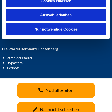
Cookies zulassen
s
Ehrenamt in der Pfarrei
w
Gemeindediakonat
Auswahl erlauben
a
Gottesdienstbeauftrage
Küsterdienst
h
Lektoren
l
Nur notwendige Cookies
Minis in St. Bonifatius
Minis in Herz Jesu
Die Pfarrei Bernhard Lichtenberg
Patron der Pfarrei
Citypastoral
Friedhöfe
Notfalltelefon
Nachricht schreiben