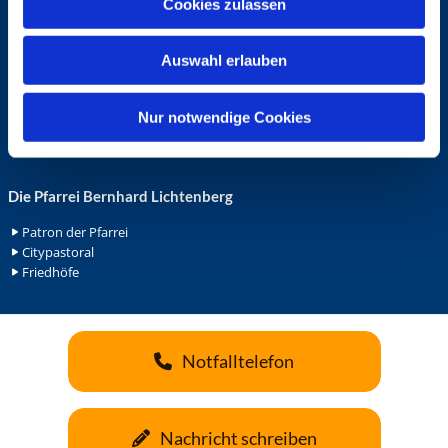
Cookies zulassen
s
Ehrenamt in der Pfarrei
w
Gemeindediakonat
Auswahl erlauben
a
Gottesdienstbeauftrage
Küsterdienst
h
Lektoren
l
Nur notwendige Cookies
Minis in St. Bonifatius
Minis in Herz Jesu
Die Pfarrei Bernhard Lichtenberg
Patron der Pfarrei
Citypastoral
Friedhöfe
Notfalltelefon
Nachricht schreiben