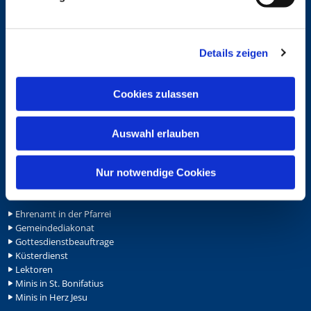
u
n
Service
g
Details zeigen
s
Ansprechpersonen
Archiv
a
Formulare
u
Cookies zulassen
Notfalltelefon
s
Schutzkonzept "Sexualisierte Gewalt"
w
Spenden
Auswahl erlauben
a
Stellenanzeigen
Wohnungvermietung
h
l
Nur notwendige Cookies
Ehrenamt
Ehrenamt in der Pfarrei
Gemeindediakonat
Gottesdienstbeauftrage
Küsterdienst
Lektoren
Minis in St. Bonifatius
Minis in Herz Jesu