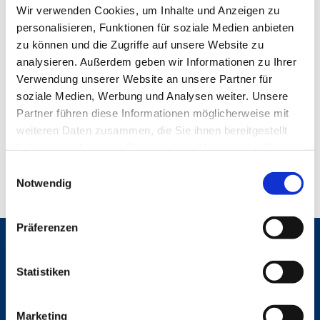
Wir verwenden Cookies, um Inhalte und Anzeigen zu
personalisieren, Funktionen für soziale Medien anbieten
zu können und die Zugriffe auf unsere Website zu
analysieren. Außerdem geben wir Informationen zu Ihrer
Verwendung unserer Website an unsere Partner für
soziale Medien, Werbung und Analysen weiter. Unsere
Partner führen diese Informationen möglicherweise mit
weiteren Daten zusammen, die Sie ihnen bereitgestellt
haben oder die sie im Rahmen Ihrer Nutzung der Dienste
0
Feed
gesammelt haben.
E
Notwendig
i
n
w
Präferenzen
i
Gemeinden
l
l
Statistiken
St. Bonifatius
St. Hedwig/St. Michael (Mitte)
i
Herz Jesu
g
St. Marien Liebfrauen
Marketing