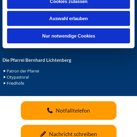
Cookies zulassen
s
Ehrenamt in der Pfarrei
w
Gemeindediakonat
Auswahl erlauben
a
Gottesdienstbeauftrage
Küsterdienst
h
Lektoren
l
Nur notwendige Cookies
Minis in St. Bonifatius
Minis in Herz Jesu
Die Pfarrei Bernhard Lichtenberg
Patron der Pfarrei
Citypastoral
Friedhöfe
Notfalltelefon
Nachricht schreiben