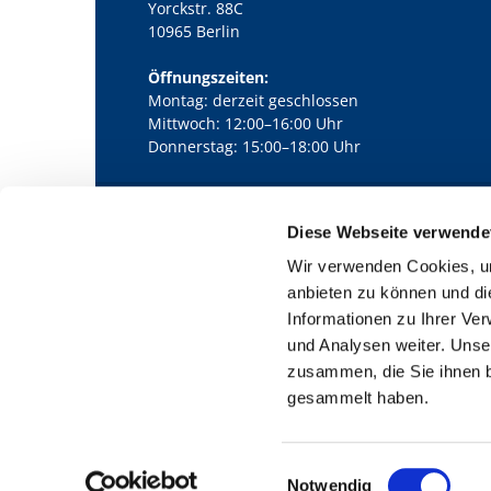
Yorckstr. 88C
10965 Berlin
Öffnungszeiten:
Montag: derzeit geschlossen
Mittwoch: 12:00–16:00 Uhr
Donnerstag: 15:00–18:00 Uhr
Diese Webseite verwende
Kath. Kirchengemeinde Pfarrei Bernha

Wir verwenden Cookies, um
anbieten zu können und di
Informationen zu Ihrer Ve
und Analysen weiter. Unse
zusammen, die Sie ihnen b
gesammelt haben.
E
Notwendig