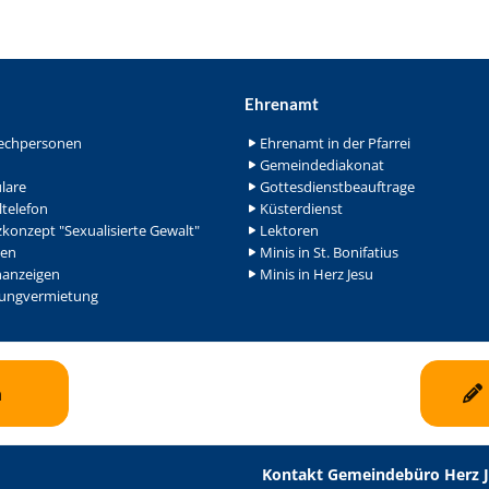
Ehrenamt
echpersonen
Ehrenamt in der Pfarrei
Gemeindediakonat
lare
Gottesdienstbeauftrage
ltelefon
Küsterdienst
konzept "Sexualisierte Gewalt"
Lektoren
en
Minis in St. Bonifatius
nanzeigen
Minis in Herz Jesu
ngvermietung
n
Kontakt Gemeindebüro Herz 