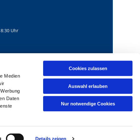
18:30 Uhr
560
mail@bernhard-lichtenberg.berlin
Cookies zulassen

le Medien
ir
Auswahl erlauben
, Werbung
ren Daten
Nur notwendige Cookies
ienste
g
Details zeigen