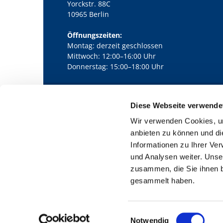
Yorckstr. 88C
10965 Berlin
Öffnungszeiten:
Montag: derzeit geschlossen
Mittwoch: 12:00–16:00 Uhr
Donnerstag: 15:00–18:00 Uhr
Diese Webseite verwende
Kath. Kirchengemeinde Pfarrei Bernha

Wir verwenden Cookies, um
anbieten zu können und di
Informationen zu Ihrer Ve
und Analysen weiter. Unse
zusammen, die Sie ihnen b
gesammelt haben.
E
Notwendig