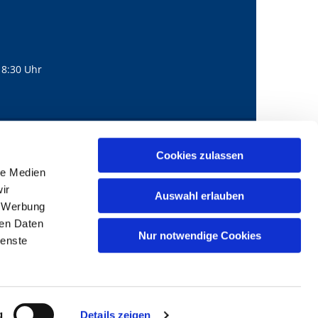
18:30 Uhr
560
mail@bernhard-lichtenberg.berlin
Cookies zulassen

le Medien
ir
Auswahl erlauben
, Werbung
ren Daten
Nur notwendige Cookies
ienste
g
Details zeigen