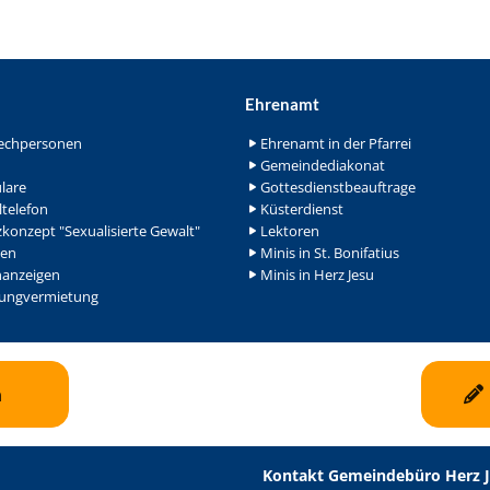
Ehrenamt
echpersonen
Ehrenamt in der Pfarrei
Gemeindediakonat
lare
Gottesdienstbeauftrage
ltelefon
Küsterdienst
konzept "Sexualisierte Gewalt"
Lektoren
en
Minis in St. Bonifatius
nanzeigen
Minis in Herz Jesu
ngvermietung
n
Kontakt Gemeindebüro Herz 