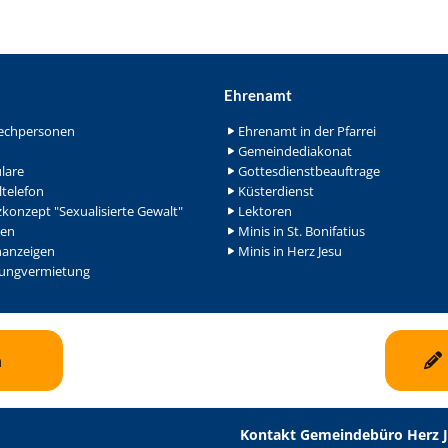
Ehrenamt
echpersonen
Ehrenamt in der Pfarrei
Gemeindediakonat
lare
Gottesdienstbeauftrage
ltelefon
Küsterdienst
konzept "Sexualisierte Gewalt"
Lektoren
en
Minis in St. Bonifatius
nanzeigen
Minis in Herz Jesu
ngvermietung
n
Kontakt Gemeindebüro Herz 