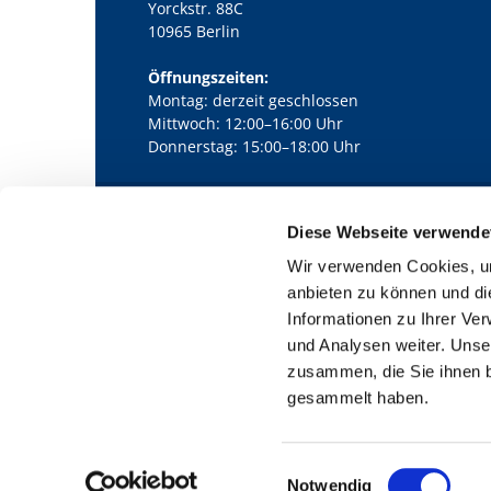
Yorckstr. 88C
10965 Berlin
Öffnungszeiten:
Montag: derzeit geschlossen
Mittwoch: 12:00–16:00 Uhr
Donnerstag: 15:00–18:00 Uhr
Diese Webseite verwende
Kath. Kirchengemeinde Pfarrei Bernha

Wir verwenden Cookies, um
anbieten zu können und di
Informationen zu Ihrer Ve
und Analysen weiter. Unse
zusammen, die Sie ihnen b
gesammelt haben.
E
Notwendig