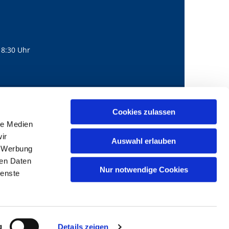
18:30 Uhr
560
mail@bernhard-lichtenberg.berlin
Cookies zulassen

le Medien
ir
Auswahl erlauben
, Werbung
ren Daten
Nur notwendige Cookies
ienste
g
Details zeigen