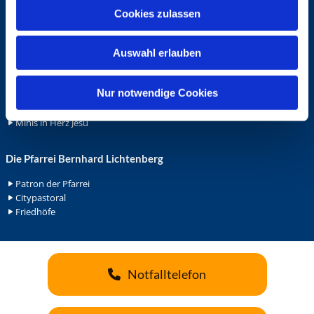
u
Cookies zulassen
Ehrenamt
s
Ehrenamt in der Pfarrei
w
Gemeindediakonat
Auswahl erlauben
a
Gottesdienstbeauftrage
h
Küsterdienst
l
Nur notwendige Cookies
Lektoren
Minis in St. Bonifatius
Minis in Herz Jesu
Die Pfarrei Bernhard Lichtenberg
Patron der Pfarrei
Citypastoral
Friedhöfe
Notfalltelefon