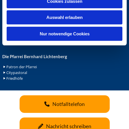
Cookies zulassen
s
Ehrenamt in der Pfarrei
w
Gemeindediakonat
Auswahl erlauben
a
Gottesdienstbeauftrage
Küsterdienst
h
Lektoren
l
Nur notwendige Cookies
Minis in St. Bonifatius
Minis in Herz Jesu
Die Pfarrei Bernhard Lichtenberg
Patron der Pfarrei
Citypastoral
Friedhöfe
Notfalltelefon
Nachricht schreiben