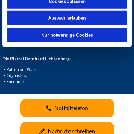
Cookies zulassen
s
Ehrenamt in der Pfarrei
w
Gemeindediakonat
Auswahl erlauben
a
Gottesdienstbeauftrage
Küsterdienst
h
Lektoren
l
Nur notwendige Cookies
Minis in St. Bonifatius
Minis in Herz Jesu
Die Pfarrei Bernhard Lichtenberg
Patron der Pfarrei
Citypastoral
Friedhöfe
Notfalltelefon
Nachricht schreiben