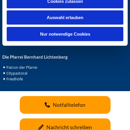
Cookies zulassen
s
Ehrenamt in der Pfarrei
w
Gemeindediakonat
Auswahl erlauben
a
Gottesdienstbeauftrage
Küsterdienst
h
Lektoren
l
Nur notwendige Cookies
Minis in St. Bonifatius
Minis in Herz Jesu
Die Pfarrei Bernhard Lichtenberg
Patron der Pfarrei
Citypastoral
Friedhöfe
Notfalltelefon
Nachricht schreiben