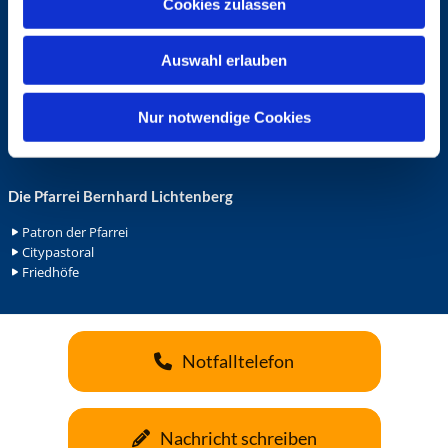
Cookies zulassen
s
Ehrenamt in der Pfarrei
w
Gemeindediakonat
Auswahl erlauben
a
Gottesdienstbeauftrage
Küsterdienst
h
Lektoren
l
Nur notwendige Cookies
Minis in St. Bonifatius
Minis in Herz Jesu
Die Pfarrei Bernhard Lichtenberg
Patron der Pfarrei
Citypastoral
Friedhöfe
Notfalltelefon
Nachricht schreiben