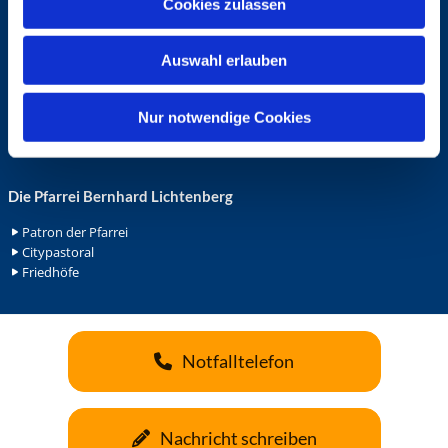
Cookies zulassen
s
Ehrenamt in der Pfarrei
w
Gemeindediakonat
Auswahl erlauben
a
Gottesdienstbeauftrage
Küsterdienst
h
Lektoren
l
Nur notwendige Cookies
Minis in St. Bonifatius
Minis in Herz Jesu
Die Pfarrei Bernhard Lichtenberg
Patron der Pfarrei
Citypastoral
Friedhöfe
Notfalltelefon
Nachricht schreiben