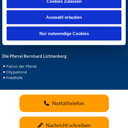
Cookies zulassen
s
Ehrenamt in der Pfarrei
w
Gemeindediakonat
Auswahl erlauben
a
Gottesdienstbeauftrage
Küsterdienst
h
Lektoren
l
Nur notwendige Cookies
Minis in St. Bonifatius
Minis in Herz Jesu
Die Pfarrei Bernhard Lichtenberg
Patron der Pfarrei
Citypastoral
Friedhöfe
Notfalltelefon
Nachricht schreiben