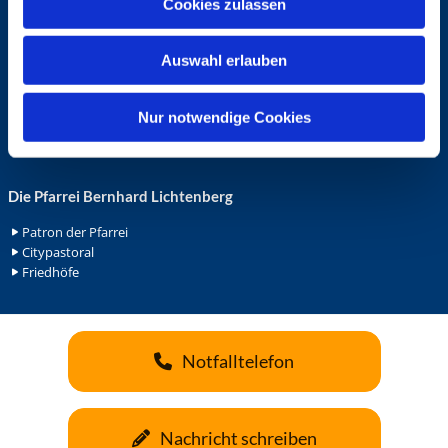
Cookies zulassen
s
Ehrenamt in der Pfarrei
w
Gemeindediakonat
Auswahl erlauben
a
Gottesdienstbeauftrage
Küsterdienst
h
Lektoren
l
Nur notwendige Cookies
Minis in St. Bonifatius
Minis in Herz Jesu
Die Pfarrei Bernhard Lichtenberg
Patron der Pfarrei
Citypastoral
Friedhöfe
Notfalltelefon
Nachricht schreiben