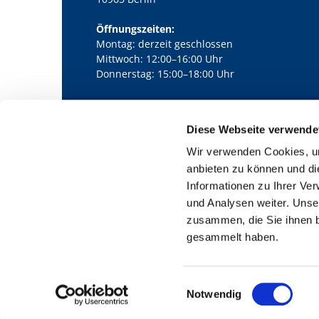
Öffnungszeiten:
Montag: derzeit geschlossen
Mittwoch: 12:00–16:00 Uhr
Donnerstag: 15:00–18:00 Uhr
Diese Webseite verwende
Kath. Kirchengemeinde Pfarrei Bernha

Wir verwenden Cookies, um
anbieten zu können und di
Informationen zu Ihrer Ve
und Analysen weiter. Unse
zusammen, die Sie ihnen b
gesammelt haben.
E
Notwendig
i