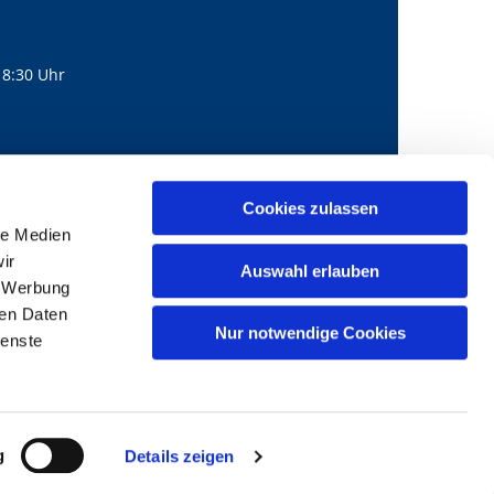
18:30 Uhr
560
mail@bernhard-lichtenberg.berlin
Cookies zulassen

le Medien
ir
Auswahl erlauben
, Werbung
ren Daten
Nur notwendige Cookies
ienste
g
Details zeigen