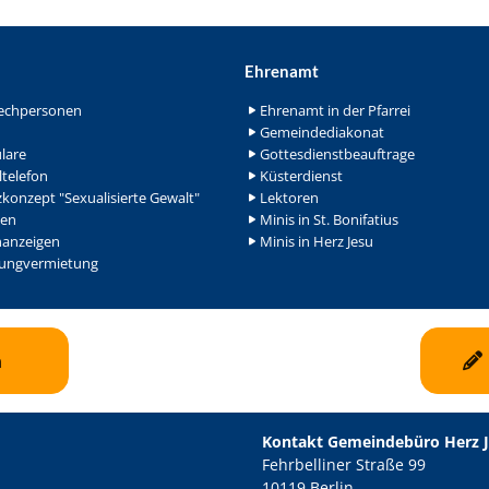
Ehrenamt
echpersonen
Ehrenamt in der Pfarrei
Gemeindediakonat
lare
Gottesdienstbeauftrage
ltelefon
Küsterdienst
konzept "Sexualisierte Gewalt"
Lektoren
en
Minis in St. Bonifatius
nanzeigen
Minis in Herz Jesu
ngvermietung
n
Kontakt Gemeindebüro Herz 
Fehrbelliner Straße 99
10119 Berlin