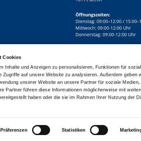
Öffnungszeiten:
Dienstag: 09:00–12:00 / 15:00–
Mittwoch: 09:00-12:00 Uhr
Donnerstag: 09:00-12:00 Uhr
t Cookies
rd Lichtenberg Berlin-Mitte · Yorckstr. 88C, 10965 Berlin
030 7890

 Inhalte und Anzeigen zu personalisieren, Funktionen für sozia
Kontaktinformationen
Impressum
e Zugriffe auf unsere Website zu analysieren. Außerdem geben w
rwendung unserer Website an unsere Partner für soziale Medien
re Partner führen diese Informationen möglicherweise mit weite
ereitgestellt haben oder die sie im Rahmen Ihrer Nutzung der D
Impressum
Datenschutzerklärung
ChurchDesk-Login
Präferenzen
Statistiken
Marketin