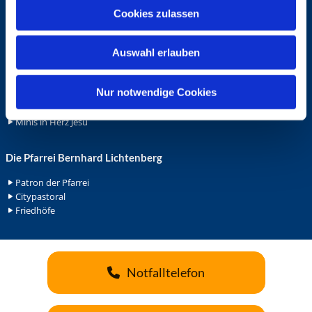
u
Cookies zulassen
Ehrenamt
s
Ehrenamt in der Pfarrei
w
Gemeindediakonat
Auswahl erlauben
a
Gottesdienstbeauftrage
h
Küsterdienst
l
Nur notwendige Cookies
Lektoren
Minis in St. Bonifatius
Minis in Herz Jesu
Die Pfarrei Bernhard Lichtenberg
Patron der Pfarrei
Citypastoral
Friedhöfe
Notfalltelefon