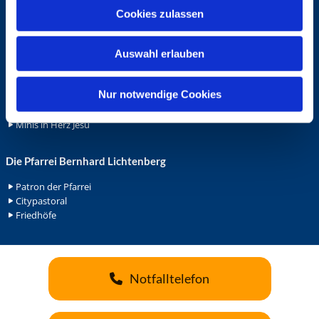
u
Cookies zulassen
Ehrenamt
s
Ehrenamt in der Pfarrei
w
Gemeindediakonat
Auswahl erlauben
a
Gottesdienstbeauftrage
h
Küsterdienst
l
Nur notwendige Cookies
Lektoren
Minis in St. Bonifatius
Minis in Herz Jesu
Die Pfarrei Bernhard Lichtenberg
Patron der Pfarrei
Citypastoral
Friedhöfe
Notfalltelefon